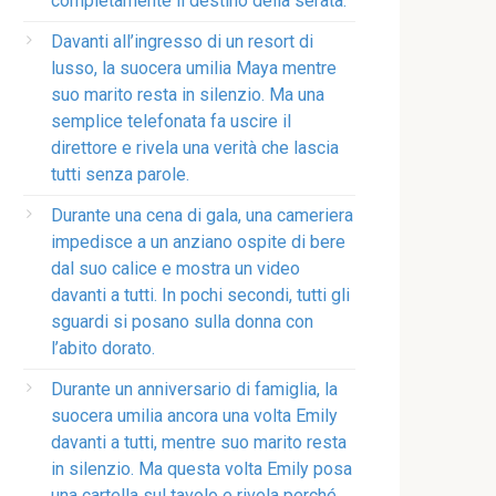
completamente il destino della serata.
Davanti all’ingresso di un resort di
lusso, la suocera umilia Maya mentre
suo marito resta in silenzio. Ma una
semplice telefonata fa uscire il
direttore e rivela una verità che lascia
tutti senza parole.
Durante una cena di gala, una cameriera
impedisce a un anziano ospite di bere
dal suo calice e mostra un video
davanti a tutti. In pochi secondi, tutti gli
sguardi si posano sulla donna con
l’abito dorato.
Durante un anniversario di famiglia, la
suocera umilia ancora una volta Emily
davanti a tutti, mentre suo marito resta
in silenzio. Ma questa volta Emily posa
una cartella sul tavolo e rivela perché