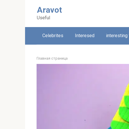
Skip
Aravot
to
content
Useful
Celebrites
Interesed
interesting
Главная страница