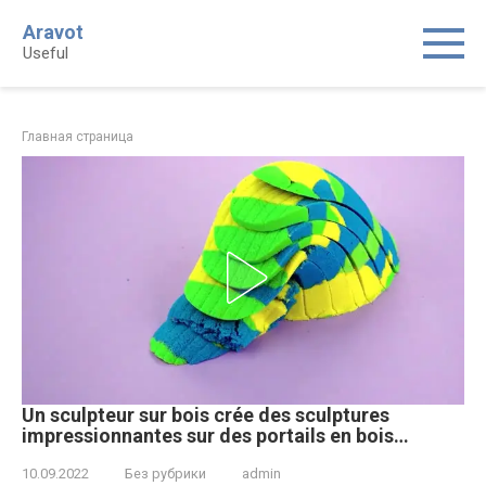
Skip
Aravot
to
Useful
content
Главная страница
Un sculpteur sur bois crée des sculptures
impressionnantes sur des portails en bois…
10.09.2022
Без рубрики
admin