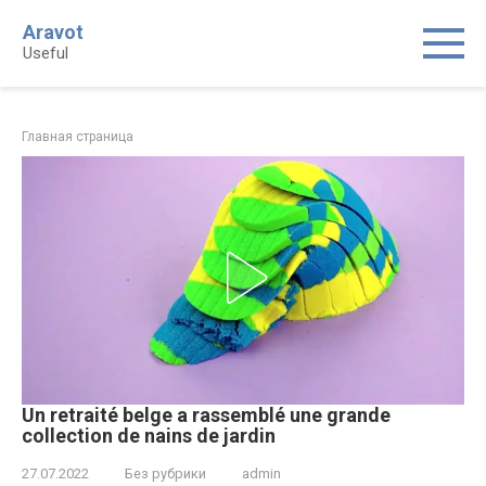
Skip
Aravot
to
Useful
content
Главная страница
Un retraité belge a rassemblé une grande
collection de nains de jardin
27.07.2022
Без рубрики
admin