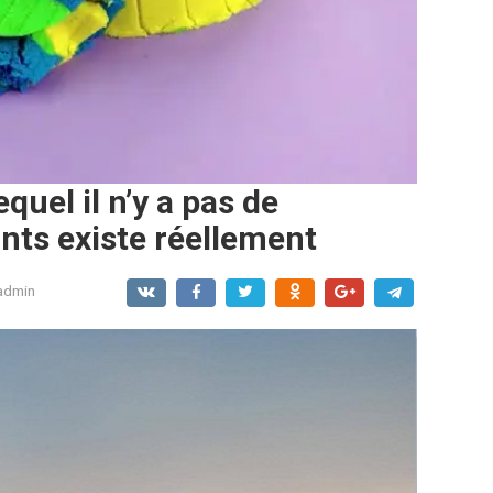
quel il n’y a pas de
ts existe réellement
admin