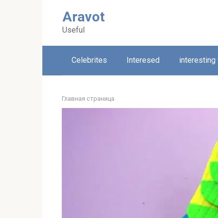
Skip
Aravot
to
content
Useful
Celebrites
Interesed
interesting
Главная страница