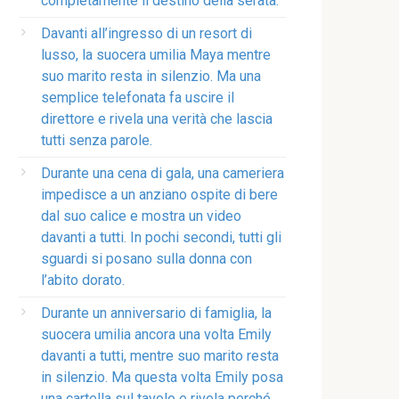
completamente il destino della serata.
Davanti all’ingresso di un resort di
lusso, la suocera umilia Maya mentre
suo marito resta in silenzio. Ma una
semplice telefonata fa uscire il
direttore e rivela una verità che lascia
tutti senza parole.
Durante una cena di gala, una cameriera
impedisce a un anziano ospite di bere
dal suo calice e mostra un video
davanti a tutti. In pochi secondi, tutti gli
sguardi si posano sulla donna con
l’abito dorato.
Durante un anniversario di famiglia, la
suocera umilia ancora una volta Emily
davanti a tutti, mentre suo marito resta
in silenzio. Ma questa volta Emily posa
una cartella sul tavolo e rivela perché