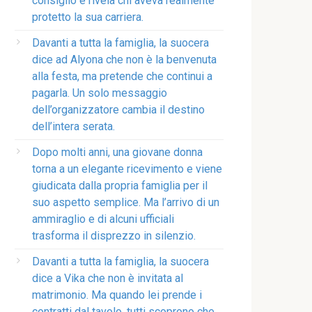
consiglio e rivela chi aveva realmente
protetto la sua carriera.
Davanti a tutta la famiglia, la suocera
dice ad Alyona che non è la benvenuta
alla festa, ma pretende che continui a
pagarla. Un solo messaggio
dell’organizzatore cambia il destino
dell’intera serata.
Dopo molti anni, una giovane donna
torna a un elegante ricevimento e viene
giudicata dalla propria famiglia per il
suo aspetto semplice. Ma l’arrivo di un
ammiraglio e di alcuni ufficiali
trasforma il disprezzo in silenzio.
Davanti a tutta la famiglia, la suocera
dice a Vika che non è invitata al
matrimonio. Ma quando lei prende i
contratti dal tavolo, tutti scoprono che