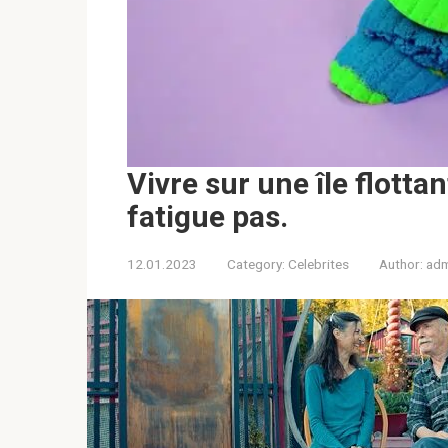
Vivre sur une île flotta
fatigue pas․
12.01.2023
Category:
Celebrites
Author:
adm