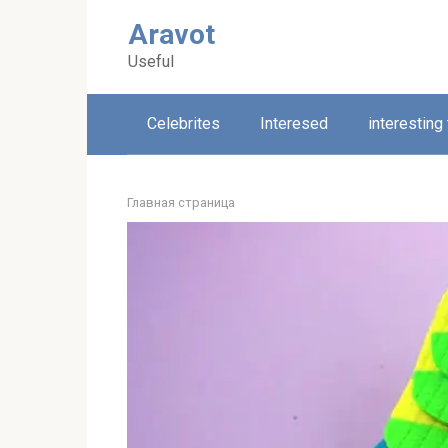
Skip
Aravot
to
content
Useful
Celebrites
Interesed
interesting
Главная страница