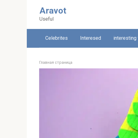
Skip
Aravot
to
content
Useful
Celebrites
Interesed
interesting
Главная страница