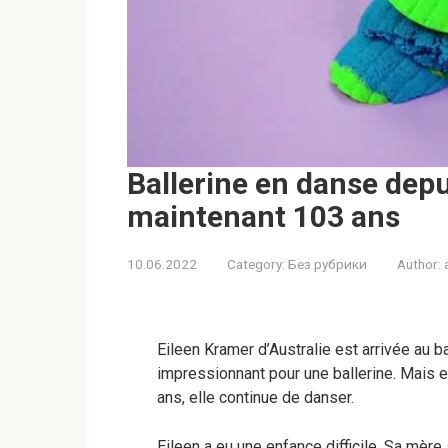
Ballerine en danse depui
maintenant 103 ans
10.06.2022
Category:
Без рубрики
Author:
Eileen Kramer d’Australie est arrivée au 
impressionnant pour une ballerine. Mais el
ans, elle continue de danser.
Eileen a eu une enfance difficile. Sa mè