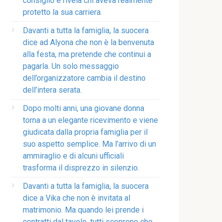
consiglio e rivela chi aveva realmente
protetto la sua carriera.
Davanti a tutta la famiglia, la suocera
dice ad Alyona che non è la benvenuta
alla festa, ma pretende che continui a
pagarla. Un solo messaggio
dell’organizzatore cambia il destino
dell’intera serata.
Dopo molti anni, una giovane donna
torna a un elegante ricevimento e viene
giudicata dalla propria famiglia per il
suo aspetto semplice. Ma l’arrivo di un
ammiraglio e di alcuni ufficiali
trasforma il disprezzo in silenzio.
Davanti a tutta la famiglia, la suocera
dice a Vika che non è invitata al
matrimonio. Ma quando lei prende i
contratti dal tavolo, tutti scoprono che