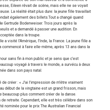
esse, Eileen rêvait de scène, mais elle ne se voyait
La réalité était plus dure: la jeune fille travaillait
ndait également des billets.Tout a changé quand
 de Gertrude Bodenweiser. Trois jours après la
x seuils et a demandé à passer une audition. En
acceptée dans la troupe.
e a visité l’Amérique, l’Inde, la France. La jeune fille a
le a commencé à faire elle-même, après 13 ans dans la
our sans fin à mon public et je sens que c’est
 beaucoup voyagé à travers le monde, a survécu à deux
rnée dans son pays natal.
 de créer : « J’ai l’impression de m’être vraiment
u début de la vingtaine est un grand frisson, mais
re beaucoup plus comment créer de la danse.
de retraite. Cependant, elle est très célèbre dans son
été nominée pour le prix The Australian Financial