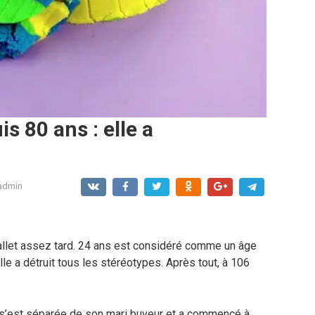
s 80 ans : elle a
admin
ballet assez tard. 24 ans est considéré comme un âge
le a détruit tous les stéréotypes. Après tout, à 106
re s’est séparée de son mari buveur et a commencé à