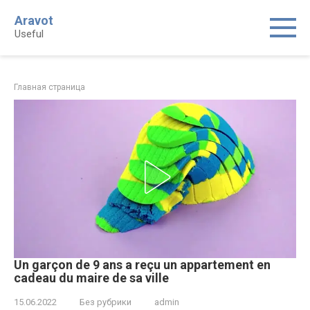
Skip
Aravot
to
Useful
content
Главная страница
Un garçon de 9 ans a reçu un appartement en
cadeau du maire de sa ville
15.06.2022
Без рубрики
admin