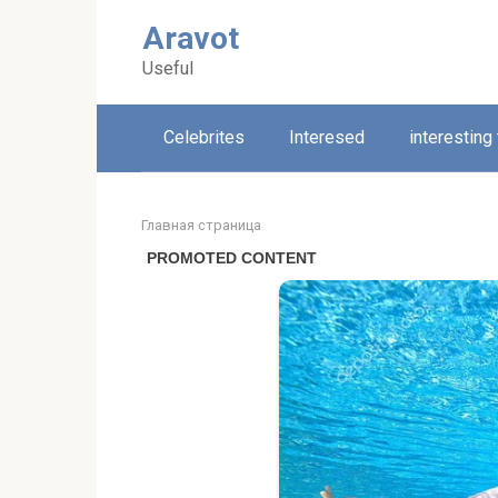
Skip
Aravot
to
content
Useful
Celebrites
Interesed
interesting
Главная страница