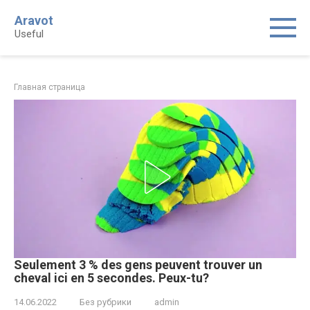
Skip
Aravot
to
Useful
content
Главная страница
Seulement 3 % des gens peuvent trouver un
cheval ici en 5 secondes. Peux-tu?
14.06.2022
Без рубрики
admin