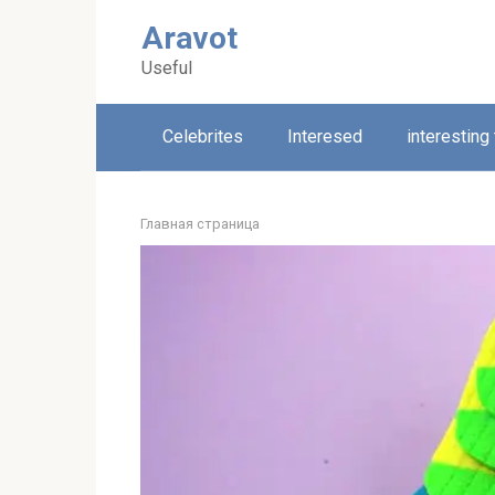
Skip
Aravot
to
content
Useful
Celebrites
Interesed
interesting
Главная страница