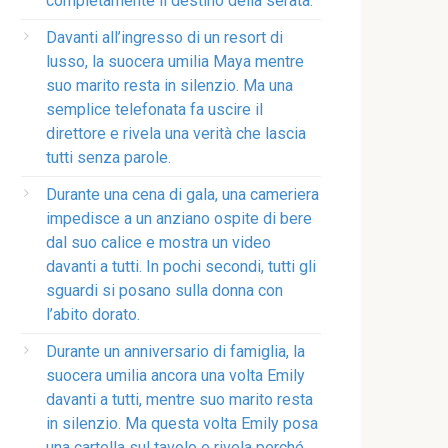
completamente il destino della serata.
Davanti all’ingresso di un resort di
lusso, la suocera umilia Maya mentre
suo marito resta in silenzio. Ma una
semplice telefonata fa uscire il
direttore e rivela una verità che lascia
tutti senza parole.
Durante una cena di gala, una cameriera
impedisce a un anziano ospite di bere
dal suo calice e mostra un video
davanti a tutti. In pochi secondi, tutti gli
sguardi si posano sulla donna con
l’abito dorato.
Durante un anniversario di famiglia, la
suocera umilia ancora una volta Emily
davanti a tutti, mentre suo marito resta
in silenzio. Ma questa volta Emily posa
una cartella sul tavolo e rivela perché