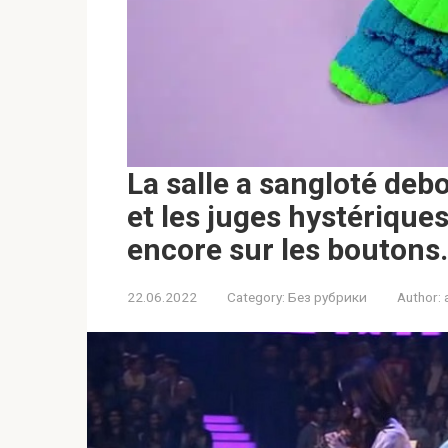
La salle a sangloté deb
et les juges hystérique
encore sur les boutons․
22.06.2022
Category:
Без рубрики
Author: