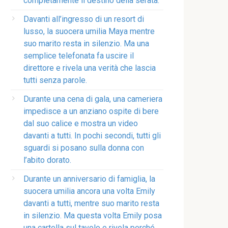
completamente il destino della serata.
Davanti all’ingresso di un resort di
lusso, la suocera umilia Maya mentre
suo marito resta in silenzio. Ma una
semplice telefonata fa uscire il
direttore e rivela una verità che lascia
tutti senza parole.
Durante una cena di gala, una cameriera
impedisce a un anziano ospite di bere
dal suo calice e mostra un video
davanti a tutti. In pochi secondi, tutti gli
sguardi si posano sulla donna con
l’abito dorato.
Durante un anniversario di famiglia, la
suocera umilia ancora una volta Emily
davanti a tutti, mentre suo marito resta
in silenzio. Ma questa volta Emily posa
una cartella sul tavolo e rivela perché