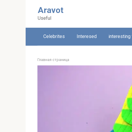
Skip
Aravot
to
content
Useful
Celebrites
Interesed
interesting
Главная страница