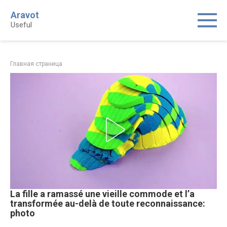
Skip
Aravot
to
Useful
content
Главная страница
La fille a ramassé une vieille commode et l’a
transformée au-delà de toute reconnaissance:
photo