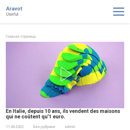
Skip
Aravot
to
Useful
content
Главная страница
En Italie, depuis 10 ans, ils vendent des maisons
qui ne coûtent qu’1 euro․
11.06.2022
Без рубрики
admin