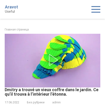
Skip
Aravot
to
Useful
content
Главная страница
Dmitry a trouvé un vieux coffre dans le jardin. Ce
qu’il trouva à l’intérieur l’étonna.
17.06.2022
Без рубрики
admin