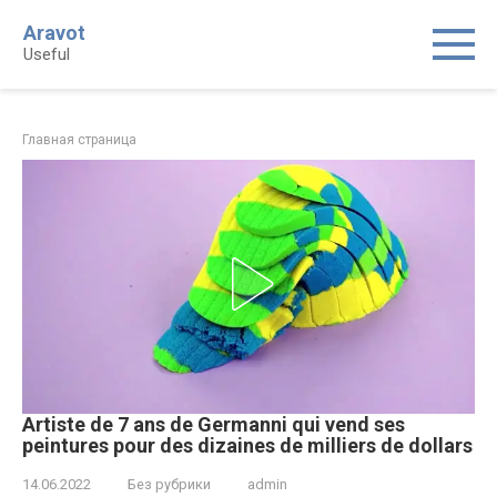
Skip
Aravot
to
Useful
content
Главная страница
Artiste de 7 ans de Germanni qui vend ses
peintures pour des dizaines de milliers de dollars
14.06.2022
Без рубрики
admin