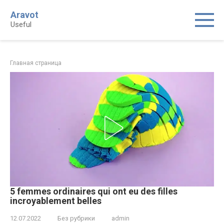
Skip
Aravot
to
Useful
content
Главная страница
5 femmes ordinaires qui ont eu des filles
incroyablement belles
12.07.2022
Без рубрики
admin