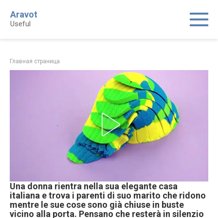
Skip
Aravot
to
Useful
content
Главная страница
Una donna rientra nella sua elegante casa
italiana e trova i parenti di suo marito che ridono
mentre le sue cose sono già chiuse in buste
vicino alla porta. Pensano che resterà in silenzio