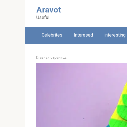
Skip
Aravot
to
content
Useful
Celebrites
Interesed
interesting
Главная страница