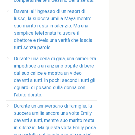
completamente il destino della serata.
Davanti all’ingresso di un resort di
lusso, la suocera umilia Maya mentre
suo marito resta in silenzio. Ma una
semplice telefonata fa uscire il
direttore e rivela una verità che lascia
tutti senza parole.
Durante una cena di gala, una cameriera
impedisce a un anziano ospite di bere
dal suo calice e mostra un video
davanti a tutti. In pochi secondi, tutti gli
sguardi si posano sulla donna con
l’abito dorato.
Durante un anniversario di famiglia, la
suocera umilia ancora una volta Emily
davanti a tutti, mentre suo marito resta
in silenzio. Ma questa volta Emily posa
una cartella sul tavolo e rivela perché