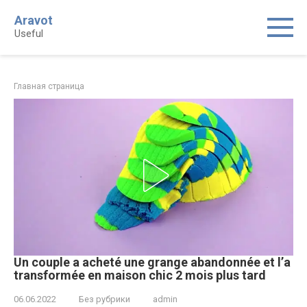
Skip
Aravot
to
Useful
content
Главная страница
Un couple a acheté une grange abandonnée et l’a
transformée en maison chic 2 mois plus tard
06.06.2022
Без рубрики
admin