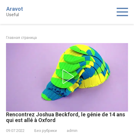
Skip
Aravot
to
Useful
content
Главная страница
Rencontrez Joshua Beckford, le génie de 14 ans
qui est allé à Oxford
09.07.2022
Без рубрики
admin