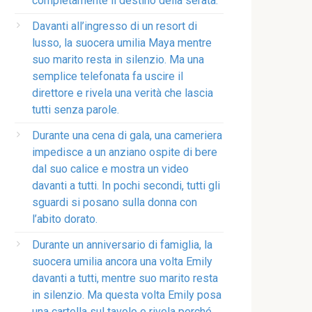
completamente il destino della serata.
Davanti all’ingresso di un resort di
lusso, la suocera umilia Maya mentre
suo marito resta in silenzio. Ma una
semplice telefonata fa uscire il
direttore e rivela una verità che lascia
tutti senza parole.
Durante una cena di gala, una cameriera
impedisce a un anziano ospite di bere
dal suo calice e mostra un video
davanti a tutti. In pochi secondi, tutti gli
sguardi si posano sulla donna con
l’abito dorato.
Durante un anniversario di famiglia, la
suocera umilia ancora una volta Emily
davanti a tutti, mentre suo marito resta
in silenzio. Ma questa volta Emily posa
una cartella sul tavolo e rivela perché