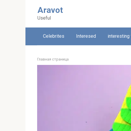
Skip
Aravot
to
content
Useful
Celebrites
Interesed
interesting
Главная страница