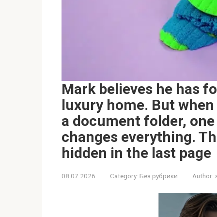
Mark believes he has fo
luxury home. But when 
a document folder, one
changes everything. The 
hidden in the last page
08.07.2026
Category:
Без рубрики
Author: