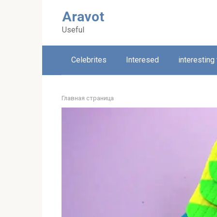
Skip
Aravot
to
content
Useful
Celebrites
Interesed
interesting
Главная страница