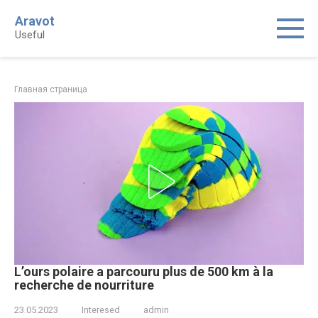
Skip
Aravot
to
Useful
content
Главная страница
L’ours polaire a parcouru plus de 500 km à la
recherche de nourriture
23.05.2023
Interesed
admin