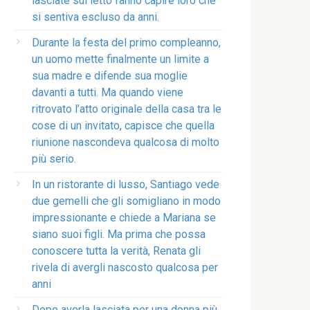
lasciate sul letto fanno capire loro che
si sentiva escluso da anni.
Durante la festa del primo compleanno,
un uomo mette finalmente un limite a
sua madre e difende sua moglie
davanti a tutti. Ma quando viene
ritrovato l’atto originale della casa tra le
cose di un invitato, capisce che quella
riunione nascondeva qualcosa di molto
più serio.
In un ristorante di lusso, Santiago vede
due gemelli che gli somigliano in modo
impressionante e chiede a Mariana se
siano suoi figli. Ma prima che possa
conoscere tutta la verità, Renata gli
rivela di avergli nascosto qualcosa per
anni
Dopo averla lasciata per una donna più