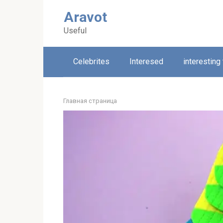
Skip
Aravot
to
content
Useful
Celebrites
Interesed
interesting
Главная страница