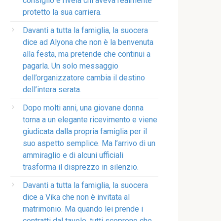
consiglio e rivela chi aveva realmente
protetto la sua carriera.
Davanti a tutta la famiglia, la suocera
dice ad Alyona che non è la benvenuta
alla festa, ma pretende che continui a
pagarla. Un solo messaggio
dell’organizzatore cambia il destino
dell’intera serata.
Dopo molti anni, una giovane donna
torna a un elegante ricevimento e viene
giudicata dalla propria famiglia per il
suo aspetto semplice. Ma l’arrivo di un
ammiraglio e di alcuni ufficiali
trasforma il disprezzo in silenzio.
Davanti a tutta la famiglia, la suocera
dice a Vika che non è invitata al
matrimonio. Ma quando lei prende i
contratti dal tavolo, tutti scoprono che