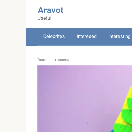
Skip
Aravot
to
content
Useful
Celebrites
Interesed
interesting
Главная страница