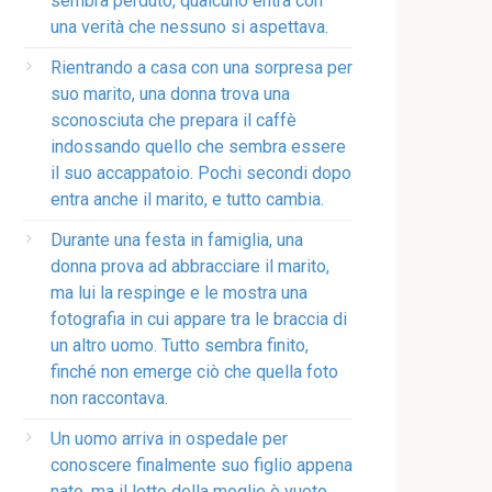
sembra perduto, qualcuno entra con
una verità che nessuno si aspettava.
Rientrando a casa con una sorpresa per
suo marito, una donna trova una
sconosciuta che prepara il caffè
indossando quello che sembra essere
il suo accappatoio. Pochi secondi dopo
entra anche il marito, e tutto cambia.
Durante una festa in famiglia, una
donna prova ad abbracciare il marito,
ma lui la respinge e le mostra una
fotografia in cui appare tra le braccia di
un altro uomo. Tutto sembra finito,
finché non emerge ciò che quella foto
non raccontava.
Un uomo arriva in ospedale per
conoscere finalmente suo figlio appena
nato, ma il letto della moglie è vuoto.