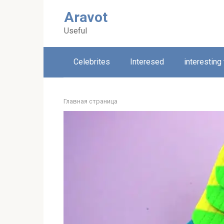
Skip
Aravot
to
content
Useful
Celebrites
Interesed
interesting
Главная страница