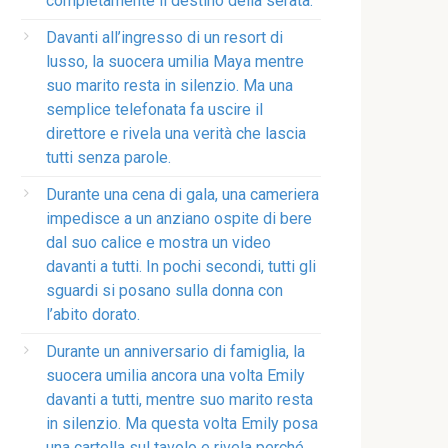
completamente il destino della serata.
Davanti all’ingresso di un resort di
lusso, la suocera umilia Maya mentre
suo marito resta in silenzio. Ma una
semplice telefonata fa uscire il
direttore e rivela una verità che lascia
tutti senza parole.
Durante una cena di gala, una cameriera
impedisce a un anziano ospite di bere
dal suo calice e mostra un video
davanti a tutti. In pochi secondi, tutti gli
sguardi si posano sulla donna con
l’abito dorato.
Durante un anniversario di famiglia, la
suocera umilia ancora una volta Emily
davanti a tutti, mentre suo marito resta
in silenzio. Ma questa volta Emily posa
una cartella sul tavolo e rivela perché