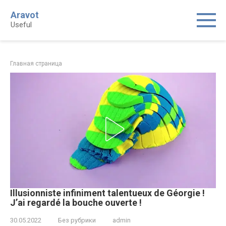
Skip
Aravot
to
Useful
content
Главная страница
Illusionniste infiniment talentueux de Géorgie !
J’ai regardé la bouche ouverte !
30.05.2022
Без рубрики
admin