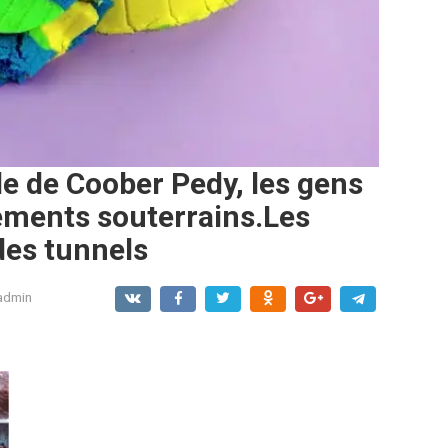
lle de Coober Pedy, les gens
ements souterrains.Les
des tunnels
admin