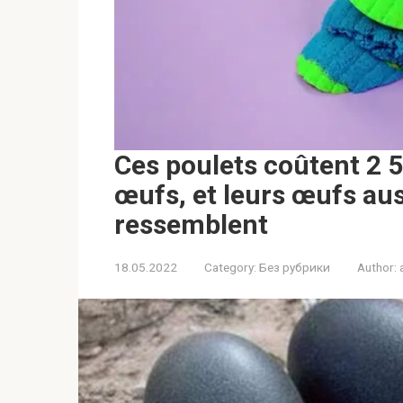
Ces poulets coûtent 2 5
œufs, et leurs œufs auss
ressemblent
18.05.2022
Category:
Без рубрики
Author: