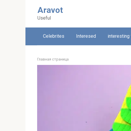
Skip
Aravot
to
content
Useful
Celebrites
Interesed
interesting
Главная страница