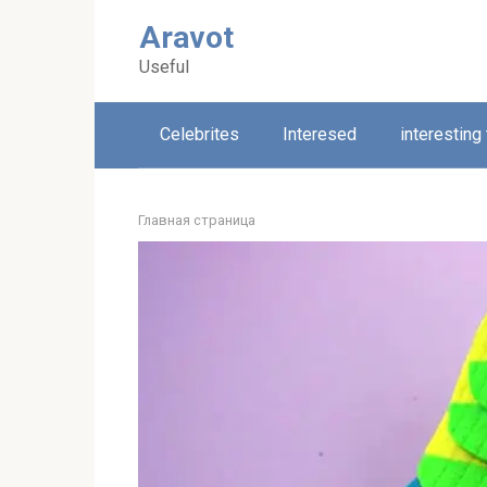
Skip
Aravot
to
content
Useful
Celebrites
Interesed
interesting
Главная страница